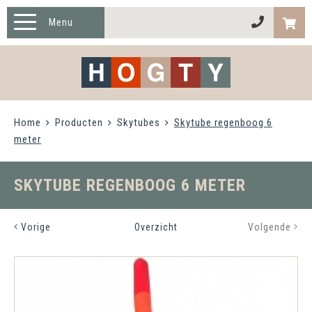
Menu
HOME
PRODUCTEN
Home
Producten
Skytubes
Skytube regenboog 6
TWISTER XL
meter
OVER HOGTY
SKYTUBE REGENBOOG 6 METER
CONTACT
Vorige
Overzicht
Volgende