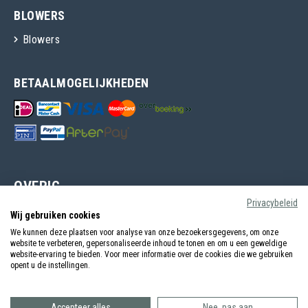
BLOWERS
Blowers
BETAALMOGELIJKHEDEN
OVERIG
Privacybeleid
Over Hogty
Wij gebruiken cookies
Ruilen & Retouneren
We kunnen deze plaatsen voor analyse van onze bezoekersgegevens, om onze
website te verbeteren, gepersonaliseerde inhoud te tonen en om u een geweldige
Levertijden & Verzendingen
website-ervaring te bieden. Voor meer informatie over de cookies die we gebruiken
opent u de instellingen.
Garantie & Klachten
Algemene voorwaarden
Accepteer alles
Nee, pas aan