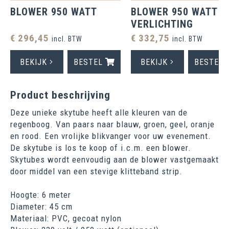
BLOWER 950 WATT
BLOWER 950 WATT M
VERLICHTING
€ 296,45
€ 332,75
incl. BTW
incl. BTW
BEKIJK
BESTEL
BEKIJK
BESTEL
Product beschrijving
Deze unieke skytube heeft alle kleuren van de
regenboog. Van paars naar blauw, groen, geel, oranje
en rood. Een vrolijke blikvanger voor uw evenement.
De skytube is los te koop of i.c.m. een blower.
Skytubes wordt eenvoudig aan de blower vastgemaakt
door middel van een stevige klitteband strip.
Hoogte: 6 meter
Diameter: 45 cm
Materiaal: PVC, gecoat nylon