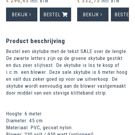
€ 296,45
€ 332,75
incl. BTW
incl. BTW
BEKIJK
BESTEL
BEKIJK
BESTEL
Product beschrijving
Bestel een skytube met de tekst SALE over de lengte.
De zwarte letters zijn op de groene skytube gestikt
en dus zeer slijtvast. De skytube is los te koop of
i.c.m. een blower. Deze sale skytube is 6 meter hoog
en valt dus zeker goed op voor uw uitverkoop. De
skytube wordt eenvoudig aan de blower vastgemaakt
door middel van een stevige klitteband strip.
Hoogte: 6 meter
Diameter: 45 cm
Materiaal: PVC, gecoat nylon
Blower: 230 volt / 950 watt (optioneel)