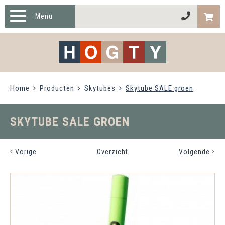
Menu
HOME
PRODUCTEN
Home
Producten
Skytubes
Skytube SALE groen
TWISTER XL
OVER HOGTY
SKYTUBE SALE GROEN
CONTACT
Vorige
Overzicht
Volgende