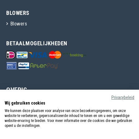
BLOWERS
Blowers
BETAALMOGELIJKHEDEN
OVERIG
Privacybeleid
Over Hogty
Wij gebruiken cookies
Ruilen & Retouneren
We kunnen deze plaatsen voor analyse van onze bezoekersgegevens, om onze
website te verbeteren, gepersonaliseerde inhoud te tonen en om u een geweldige
Levertijden & Verzendingen
website-ervaring te bieden. Voor meer informatie over de cookies die we gebruiken
opent u de instellingen.
Garantie & Klachten
Algemene voorwaarden