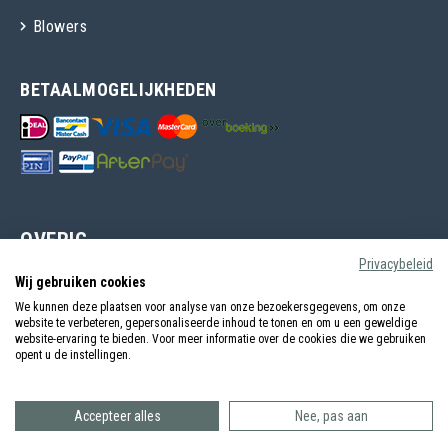
Blowers
BETAALMOGELIJKHEDEN
OVERIG
Privacybeleid
Over Hogty
Wij gebruiken cookies
Ruilen & Retouneren
We kunnen deze plaatsen voor analyse van onze bezoekersgegevens, om onze
website te verbeteren, gepersonaliseerde inhoud te tonen en om u een geweldige
Levertijden & Verzendingen
website-ervaring te bieden. Voor meer informatie over de cookies die we gebruiken
opent u de instellingen.
Garantie & Klachten
Algemene voorwaarden
Accepteer alles
Nee, pas aan
Privacy