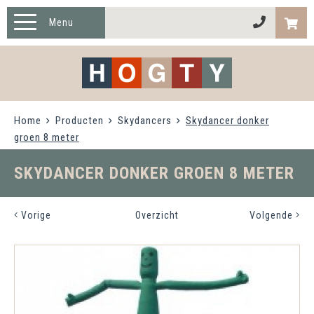
Menu
HOME
PRODUCTEN
Home
Producten
Skydancers
Skydancer donker
TWISTER XL
groen 8 meter
OVER HOGTY
SKYDANCER DONKER GROEN 8 METER
CONTACT
Vorige
Overzicht
Volgende