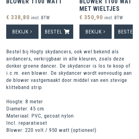
BLOWER 1100 WATT
BLOWER 1100 WATT
MET WIELTJES
€ 338,80
€ 350,90
incl. BTW
incl. BTW
BEKIJK
BESTEL
BEKIJK
BESTEL
Bestel bij Hogty skydancers, ook wel bekend als
airdancers, verkrijgbaar in alle kleuren, zoals deze
donker groene dancer. De skydancer is los te koop of
i.c.m. een blower. De skydancer wordt eenvoudig aan
de blower vastgemaakt door middel van een stevige
klitteband strip.
Hoogte: 8 meter
Diameter: 45 cm
Materiaal: PVC, gecoat nylon
Incl. reparatieset
Blower: 220 volt / 950 watt (optioneel)