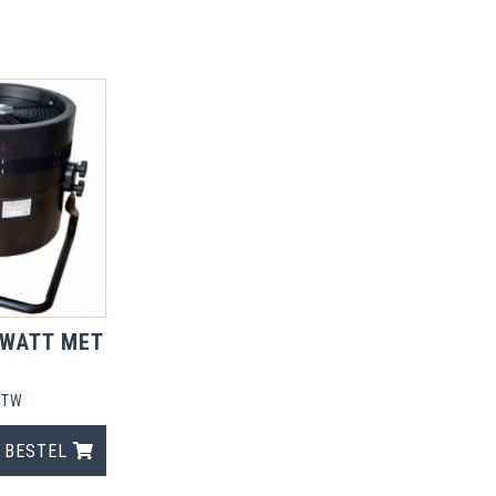
 WATT MET
G
 BTW
BESTEL