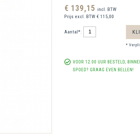
€ 139,15
incl. BTW
Prijs excl. BTW € 115,00
KL
Aantal*:
* Verpl
VOOR 12.00 UUR BESTELD, BIN
SPOED? GRAAG EVEN BELLEN!