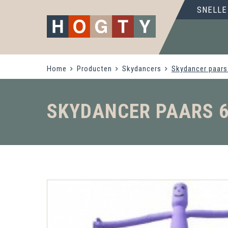
SNELLE
Home
Producten
Skydancers
Skydancer paars
SKYDANCER PAARS 