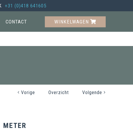
JK
+31 (0)418 641605
CONTACT
WINKELWAGEN
Vorige
Overzicht
Volgende
6 METER