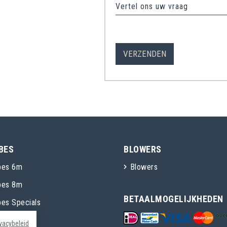
Vertel ons uw vraag
BES
BLOWERS
bes 6m
Blowers
bes 8m
BETAALMOGELIJKHEDEN
bes Specials
ivacybeleid